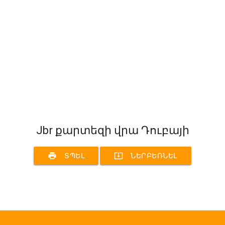
Jbr քարտեզի վրա Դուբայի
print
system_update_alt
ՏՊԵԼ
ՆԵՐԲԵՌՆԵԼ