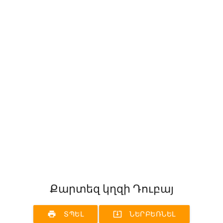
Քարտեզ կղզի Դուբայ
print
system_update_alt
ՏՊԵԼ
ՆԵՐԲԵՌՆԵԼ