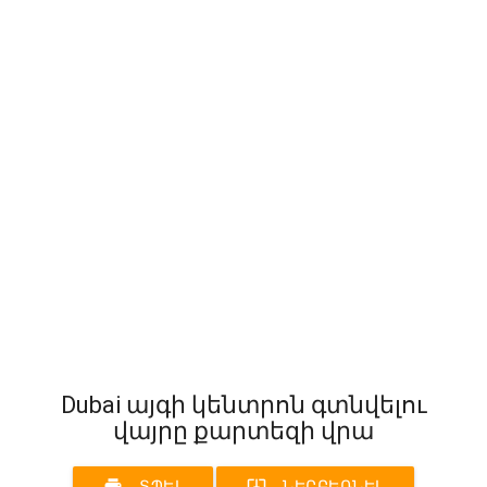
Dubai այգի կենտրոն գտնվելու
վայրը քարտեզի վրա
print
system_update_alt
ՏՊԵԼ
ՆԵՐԲԵՌՆԵԼ