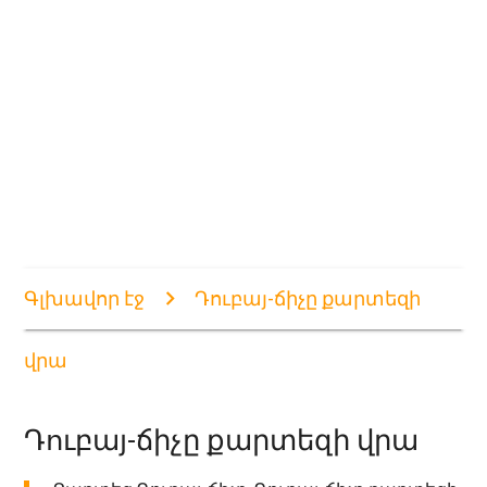
Գլխավոր էջ
Դուբայ-ճիչը քարտեզի
վրա
Դուբայ-ճիչը քարտեզի վրա