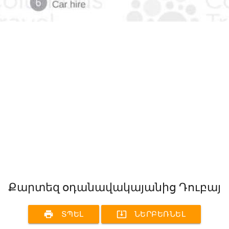
Քարտեզ օդանավակայանից Դուբայ
print
system_update_alt
ՏՊԵԼ
ՆԵՐԲԵՌՆԵԼ