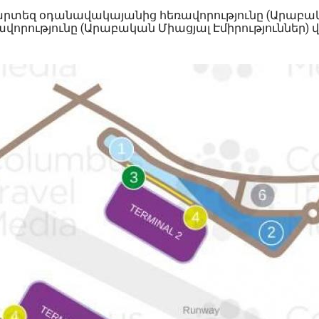
րտեզ օդանավակայանից հեռավորությունը (Արաբակա
րությունը (Արաբական Միացյալ Էմիրություններ) վե