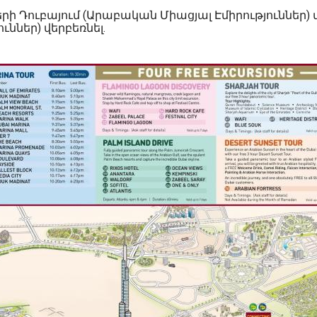
երի Դուբայում (Արաբական Միացյալ Էմիրություններ
ններ) վերբեռնել.