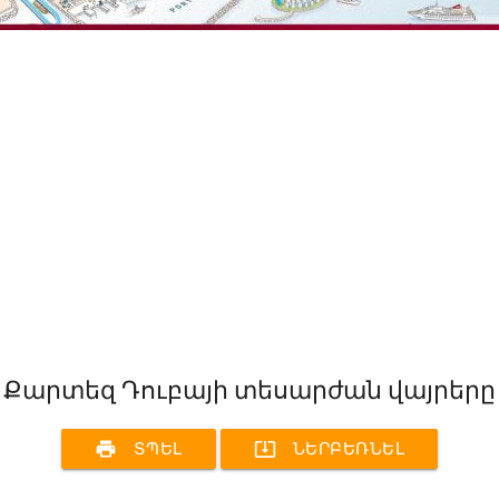
Քարտեզ Դուբայի տեսարժան վայրերը
print
system_update_alt
ՏՊԵԼ
ՆԵՐԲԵՌՆԵԼ