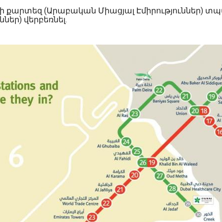
յի քարտեզ (Արաբական Միացյալ Էմիրություններ) տպ
ներ) վերբեռնել.