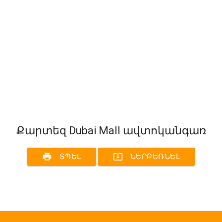
Քարտեզ Dubai Mall ավտոկանգառ
print
system_update_alt
ՏՊԵԼ
ՆԵՐԲԵՌՆԵԼ